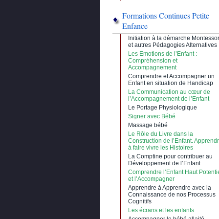
Formations Continues Petite
Enfance
Initiation à la démarche Montessor
et autres Pédagogies Alternatives
Les Emotions de l’Enfant :
Compréhension et
Accompagnement
Comprendre et Accompagner un
Enfant en situation de Handicap
La Communication au cœur de
l’Accompagnement de l’Enfant
Le Portage Physiologique
Signer avec Bébé
Massage bébé
Le Rôle du Livre dans la
Construction de l’Enfant. Apprend
à faire vivre les Histoires
La Comptine pour contribuer au
Développement de l’Enfant
Comprendre l’Enfant Haut Potenti
et l’Accompagner
Apprendre à Apprendre avec la
Connaissance de nos Processus
Cognitifs
Les écrans et les enfants