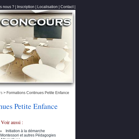
s nous ?
|
Inscription
|
Localisation
|
Contact
|
rs
> Formations Continues Petite Enfance
ues Petite Enfance
Voir aussi :
Initiation à la démarche
Montessori et autres Pédagogies