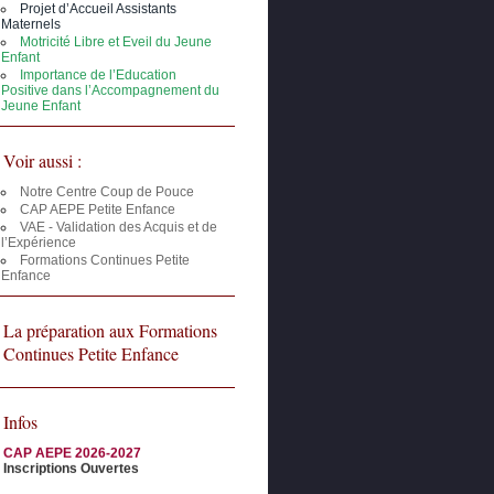
Projet d’Accueil Assistants
Maternels
Motricité Libre et Eveil du Jeune
Enfant
Importance de l’Education
Positive dans l’Accompagnement du
Jeune Enfant
Voir aussi :
Notre Centre Coup de Pouce
CAP AEPE Petite Enfance
VAE - Validation des Acquis et de
l’Expérience
Formations Continues Petite
Enfance
La préparation aux Formations
Continues Petite Enfance
Infos
CAP AEPE 2026-2027
Inscriptions Ouvertes