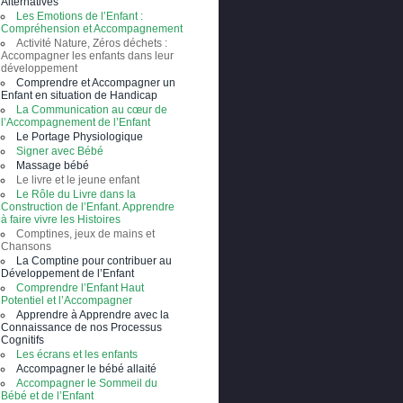
Alternatives
Les Emotions de l’Enfant :
Compréhension et Accompagnement
Activité Nature, Zéros déchets :
Accompagner les enfants dans leur
développement
Comprendre et Accompagner un
Enfant en situation de Handicap
La Communication au cœur de
l’Accompagnement de l’Enfant
Le Portage Physiologique
Signer avec Bébé
Massage bébé
Le livre et le jeune enfant
Le Rôle du Livre dans la
Construction de l’Enfant. Apprendre
à faire vivre les Histoires
Comptines, jeux de mains et
Chansons
La Comptine pour contribuer au
Développement de l’Enfant
Comprendre l’Enfant Haut
Potentiel et l’Accompagner
Apprendre à Apprendre avec la
Connaissance de nos Processus
Cognitifs
Les écrans et les enfants
Accompagner le bébé allaité
Accompagner le Sommeil du
Bébé et de l’Enfant