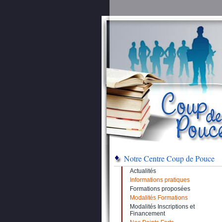
Notre Centre Coup de Pouce
Actualités
Informations pratiques
Formations proposées
Modalités Formations
Modalités Inscriptions et
Financement