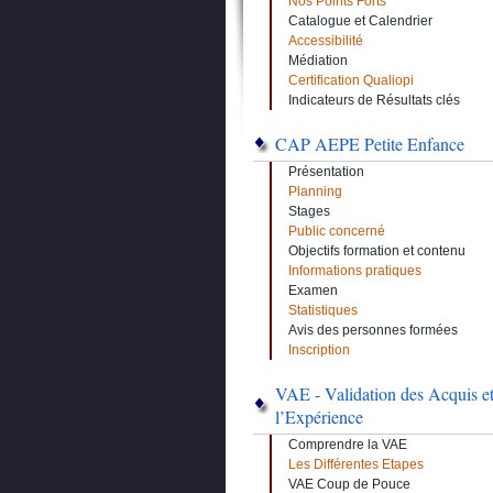
Nos Points Forts
Catalogue et Calendrier
Accessibilité
Médiation
Certification Qualiopi
Indicateurs de Résultats clés
CAP AEPE Petite Enfance
Présentation
Planning
Stages
Public concerné
Objectifs formation et contenu
Informations pratiques
Examen
Statistiques
Avis des personnes formées
Inscription
VAE - Validation des Acquis e
l’Expérience
Comprendre la VAE
Les Différentes Etapes
VAE Coup de Pouce