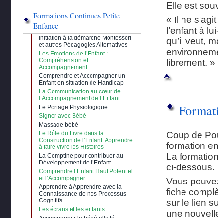
Elle est sou
Formations Continues Petite
« Il ne s’ag
Enfance
l’enfant à l
Initiation à la démarche Montessori
qu’il veut, m
et autres Pédagogies Alternatives
environnemen
Les Emotions de l’Enfant :
Compréhension et
librement. »
Accompagnement
Comprendre et Accompagner un
Enfant en situation de Handicap
La Communication au cœur de
l’Accompagnement de l’Enfant
Format
Le Portage Physiologique
Signer avec Bébé
Massage bébé
Le Rôle du Livre dans la
Coup de Po
Construction de l’Enfant. Apprendre
formation en
à faire vivre les Histoires
La formation
La Comptine pour contribuer au
Développement de l’Enfant
ci-dessous.
Comprendre l’Enfant Haut Potentiel
et l’Accompagner
Vous pouvez
Apprendre à Apprendre avec la
fiche compl
Connaissance de nos Processus
Cognitifs
sur le lien s
Les écrans et les enfants
une nouvell