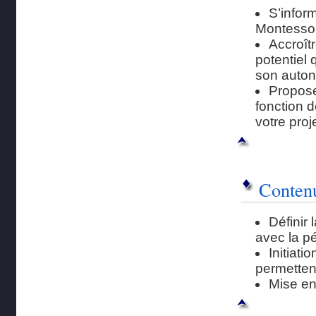
S’infor
Montessor
Accroît
potentiel 
son autono
Propose
fonction 
votre proje
Contenu
Définir 
avec la p
Initiati
permetten
Mise en