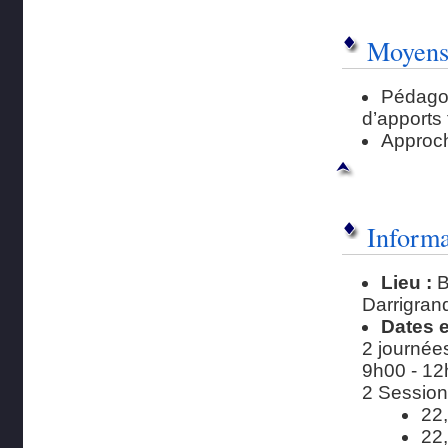
Moyens
Pédagog
d’apports
Approch
Informa
Lieu :
B
Darrigran
Dates e
2 journée
9h00 - 12
2 Session
22
22