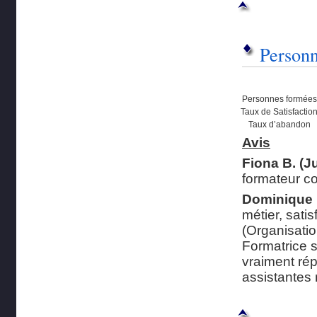
Personn
Personnes formées
Taux de Satisfactio
Taux d’abandon
Avis
Fiona B. (J
formateur c
Dominique L
métier, satis
(Organisati
Formatrice s
vraiment ré
assistantes 