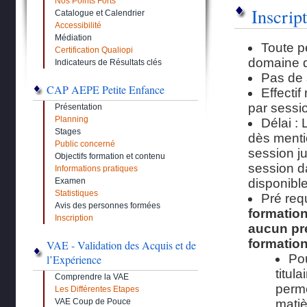
Nos Points Forts
Inscrip
Catalogue et Calendrier
Accessibilité
Médiation
Toute p
Certification Qualiopi
domaine d
Indicateurs de Résultats clés
Pas de 
CAP AEPE Petite Enfance
Effectif
par sessio
Présentation
Planning
Délai : 
Stages
dès menti
Public concerné
session ju
Objectifs formation et contenu
session da
Informations pratiques
Examen
disponibl
Statistiques
Pré req
Avis des personnes formées
formation
Inscription
aucun pré
formatio
VAE - Validation des Acquis et de
Po
l’Expérience
titul
Comprendre la VAE
perme
Les Différentes Etapes
VAE Coup de Pouce
matiè