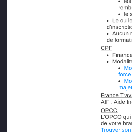
les
remb
le 
Le ou l
d’inscript
Aucun r
de format
CPF
Financ
Modalit
Mo
force
Mo
maje
France Trava
AIF : Aide I
OPCO
L’OPCO qui 
de votre bra
Trouver so