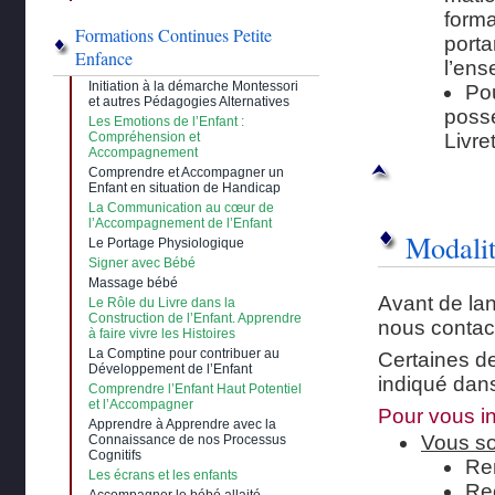
form
Formations Continues Petite
porta
Enfance
l’ens
Initiation à la démarche Montessori
Pou
et autres Pédagogies Alternatives
posse
Les Emotions de l’Enfant :
Compréhension et
Livre
Accompagnement
Comprendre et Accompagner un
Enfant en situation de Handicap
La Communication au cœur de
l’Accompagnement de l’Enfant
Modalit
Le Portage Physiologique
Signer avec Bébé
Massage bébé
Avant de lan
Le Rôle du Livre dans la
Construction de l’Enfant. Apprendre
nous contact
à faire vivre les Histoires
La Comptine pour contribuer au
Certaines d
Développement de l’Enfant
indiqué dan
Comprendre l’Enfant Haut Potentiel
et l’Accompagner
Pour vous in
Apprendre à Apprendre avec la
Vous so
Connaissance de nos Processus
Cognitifs
Re
Les écrans et les enfants
Re