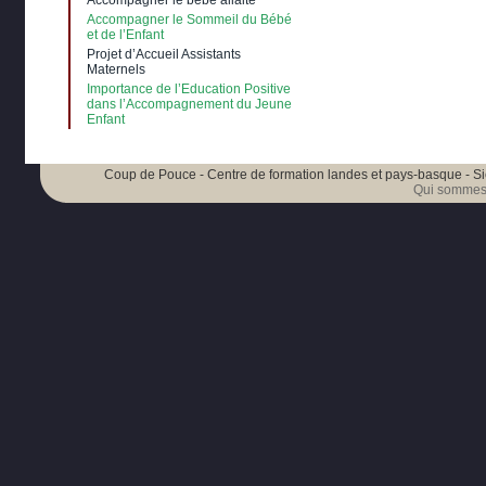
Accompagner le bébé allaité
Accompagner le Sommeil du Bébé
et de l’Enfant
Projet d’Accueil Assistants
Maternels
Importance de l’Education Positive
dans l’Accompagnement du Jeune
Enfant
Coup de Pouce - Centre de formation landes et pays-basque - Si
Qui sommes