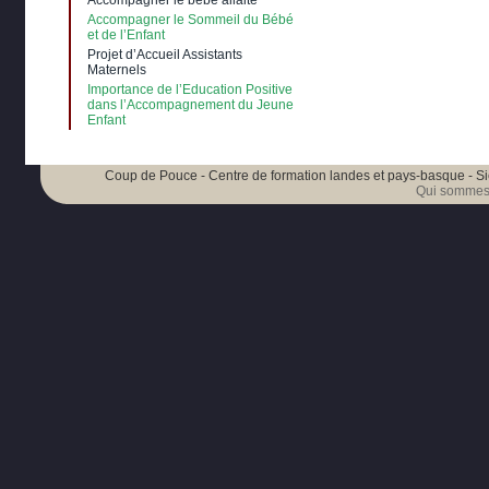
Accompagner le bébé allaité
Accompagner le Sommeil du Bébé
et de l’Enfant
Projet d’Accueil Assistants
Maternels
Importance de l’Education Positive
dans l’Accompagnement du Jeune
Enfant
Coup de Pouce - Centre de formation landes et pays-basque - Si
Qui sommes